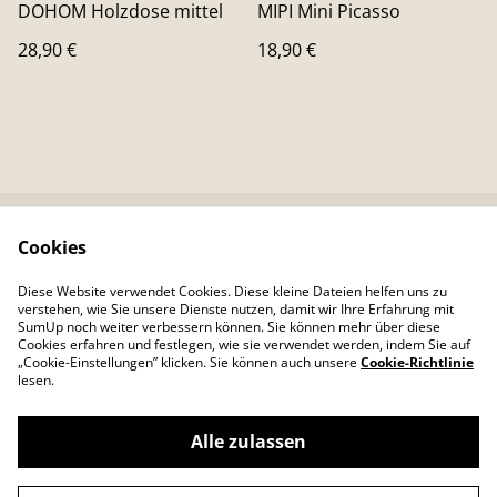
DOHOM Holzdose mittel
MIPI Mini Picasso
28,90 €
18,90 €
Cookies
Kontaktieren Sie uns
Rechtliche
Bestimmungen
Diese Website verwendet Cookies. Diese kleine Dateien helfen uns zu
Datenschutzbestimm
Cookie-Richtlinie
verstehen, wie Sie unsere Dienste nutzen, damit wir Ihre Erfahrung mit
ungen von SumUp
SumUp noch weiter verbessern können. Sie können mehr über diese
Cookies erfahren und festlegen, wie sie verwendet werden, indem Sie auf
„Cookie-Einstellungen” klicken. Sie können auch unsere
Cookie-Richtlinie
lesen.
Alle zulassen
©
2026
Colour Your Day