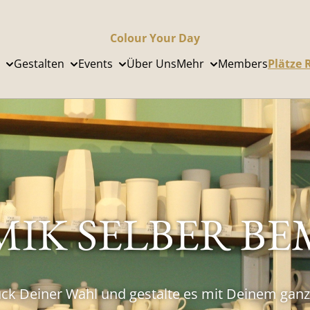
Colour Your Day
Gestalten
Events
Über Uns
Mehr
Members
Plätze 
IK SELBER B
ck Deiner Wahl und gestalte es mit Deinem ganz