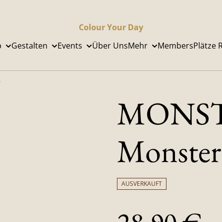
Colour Your Day
p
Gestalten
Events
Über Uns
Mehr
Members
Plätze 
r
MONST 
Monster
AUSVERKAUFT