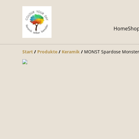
Home
Sho
Start
/
Produkte
/
Keramik
/
MONST Spardose Monste