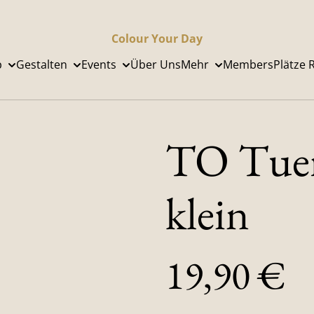
Colour Your Day
p
Gestalten
Events
Über Uns
Mehr
Members
Plätze 
TO Tuer
klein
19,90 €