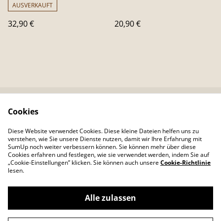
AUSVERKAUFT
32,90 €
20,90 €
Cookies
Kontaktieren Sie uns
Rechtliche
Bestimmungen
Diese Website verwendet Cookies. Diese kleine Dateien helfen uns zu
Datenschutzbestimm
Cookie-Richtlinie
verstehen, wie Sie unsere Dienste nutzen, damit wir Ihre Erfahrung mit
ungen von SumUp
SumUp noch weiter verbessern können. Sie können mehr über diese
Cookies erfahren und festlegen, wie sie verwendet werden, indem Sie auf
„Cookie-Einstellungen” klicken. Sie können auch unsere
Cookie-Richtlinie
lesen.
Alle zulassen
©
2026
Colour Your Day