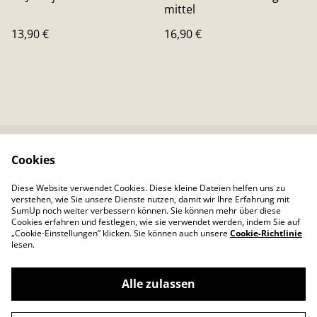
mittel
13,90 €
16,90 €
Cookies
Kontaktieren Sie uns
Rechtliche
Bestimmungen
Diese Website verwendet Cookies. Diese kleine Dateien helfen uns zu
Datenschutzbestimm
Cookie-Richtlinie
verstehen, wie Sie unsere Dienste nutzen, damit wir Ihre Erfahrung mit
ungen von SumUp
SumUp noch weiter verbessern können. Sie können mehr über diese
Cookies erfahren und festlegen, wie sie verwendet werden, indem Sie auf
„Cookie-Einstellungen” klicken. Sie können auch unsere
Cookie-Richtlinie
lesen.
Alle zulassen
©
2026
Colour Your Day