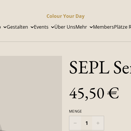
Colour Your Day
p
Gestalten
Events
Über Uns
Mehr
Members
Plätze 
SEPL Ser
45,50 €
MENGE