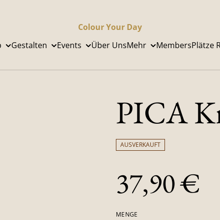
Colour Your Day
p
Gestalten
Events
Über Uns
Mehr
Members
Plätze 
PICA Kr
AUSVERKAUFT
37,90 €
MENGE