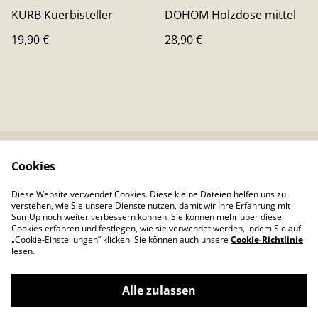
KURB Kuerbisteller
DOHOM Holzdose mittel
19,90 €
28,90 €
Cookies
Kontaktieren Sie uns
Rechtliche
Bestimmungen
Diese Website verwendet Cookies. Diese kleine Dateien helfen uns zu
Datenschutzbestimm
Cookie-Richtlinie
verstehen, wie Sie unsere Dienste nutzen, damit wir Ihre Erfahrung mit
ungen von SumUp
SumUp noch weiter verbessern können. Sie können mehr über diese
Cookies erfahren und festlegen, wie sie verwendet werden, indem Sie auf
„Cookie-Einstellungen” klicken. Sie können auch unsere
Cookie-Richtlinie
lesen.
Alle zulassen
©
2026
Colour Your Day