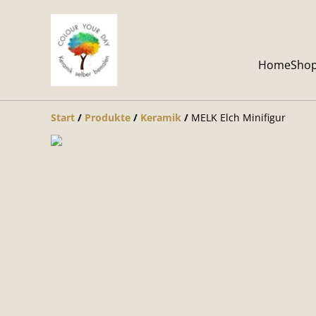
Home
Sho
Start
/
Produkte
/
Keramik
/
MELK Elch Minifigur