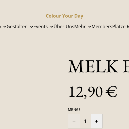
Colour Your Day
p
Gestalten
Events
Über Uns
Mehr
Members
Plätze 
MELK El
12,90 €
MENGE