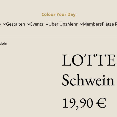
Colour Your Day
p
Gestalten
Events
Über Uns
Mehr
Members
Plätze 
lein
LOTTE 
Schwein 
19,90 €