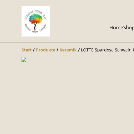
Home
Sho
Start
/
Produkte
/
Keramik
/
LOTTE Spardose Schwein k