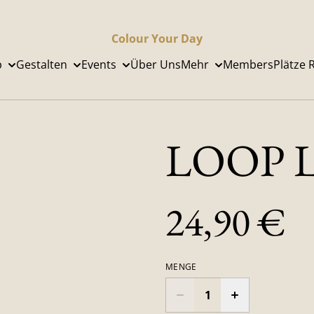
Colour Your Day
p
Gestalten
Events
Über Uns
Mehr
Members
Plätze 
LOOP Lo
24,90 €
MENGE