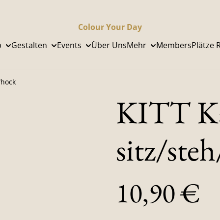
Colour Your Day
p
Gestalten
Events
Über Uns
Mehr
Members
Plätze 
/hock
KITT K
sitz/ste
10,90 €