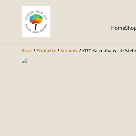
Home
Sho
Start
/
Produkte
/
Keramik
/
KITT Katzenbaby sitz/steh