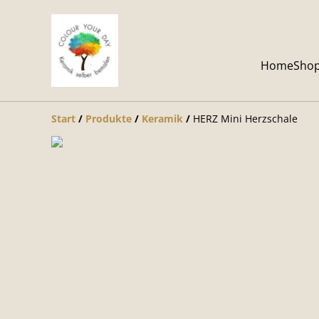
Home
Sho
Start
/
Produkte
/
Keramik
/
HERZ Mini Herzschale