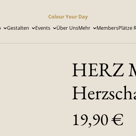
Colour Your Day
p
Gestalten
Events
Über Uns
Mehr
Members
Plätze 
HERZ M
Herzsch
19,90 €