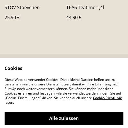
STOV Stoevchen
TEA6 Teatime 1,4l
25,90 €
44,90 €
Cookies
Kontaktieren Sie uns
Rechtliche
Bestimmungen
Diese Website verwendet Cookies. Diese kleine Dateien helfen uns zu
Datenschutzbestimm
Cookie-Richtlinie
verstehen, wie Sie unsere Dienste nutzen, damit wir Ihre Erfahrung mit
ungen von SumUp
SumUp noch weiter verbessern können. Sie können mehr über diese
Cookies erfahren und festlegen, wie sie verwendet werden, indem Sie auf
„Cookie-Einstellungen” klicken. Sie können auch unsere
Cookie-Richtlinie
lesen.
Alle zulassen
©
2026
Colour Your Day