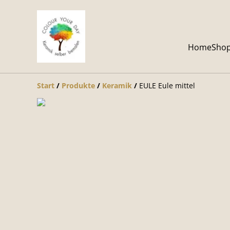
Home
Sho
Start
/
Produkte
/
Keramik
/
EULE Eule mittel