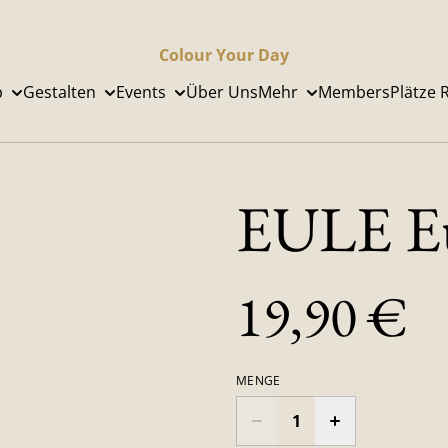
Colour Your Day
p
Gestalten
Events
Über Uns
Mehr
Members
Plätze 
EULE Eu
19,90 €
MENGE