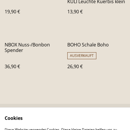
KULI Leuchte Kuerbis klein
19,90 €
13,90 €
NBOX Nuss-/Bonbon
BOHO Schale Boho
Spender
AUSVERKAUFT
36,90 €
26,90 €
Cookies
Kontaktieren Sie uns
Rechtliche
Bestimmungen
Diese Website verwendet Cookies. Diese kleine Dateien helfen uns zu