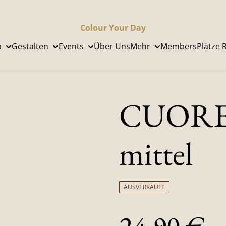
Colour Your Day
p
Gestalten
Events
Über Uns
Mehr
Members
Plätze 
CUORE 
mittel
AUSVERKAUFT