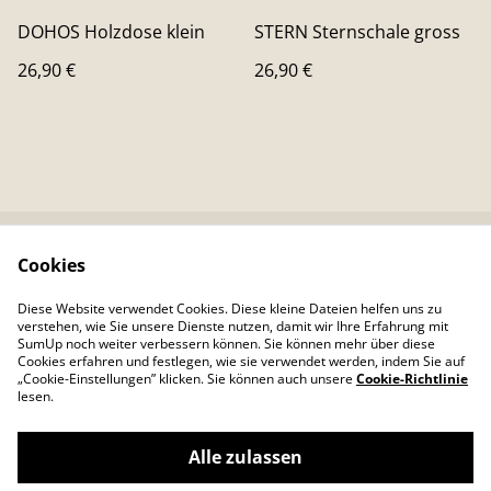
DOHOS Holzdose klein
STERN Sternschale gross
26,90 €
26,90 €
Cookies
Kontaktieren Sie uns
Rechtliche
Bestimmungen
Diese Website verwendet Cookies. Diese kleine Dateien helfen uns zu
Datenschutzbestimm
Cookie-Richtlinie
verstehen, wie Sie unsere Dienste nutzen, damit wir Ihre Erfahrung mit
ungen von SumUp
SumUp noch weiter verbessern können. Sie können mehr über diese
Cookies erfahren und festlegen, wie sie verwendet werden, indem Sie auf
„Cookie-Einstellungen” klicken. Sie können auch unsere
Cookie-Richtlinie
lesen.
Alle zulassen
©
2026
Colour Your Day