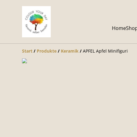
Home
Sho
Start
/
Produkte
/
Keramik
/
APFEL Apfel Minifiguri