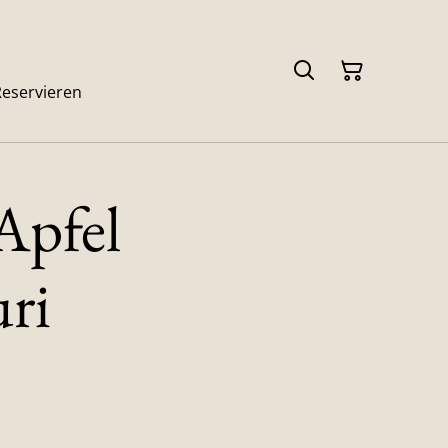
Reservieren
pfel
ri