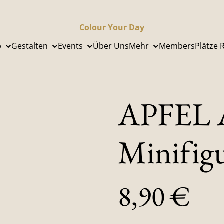
Colour Your Day
p
Gestalten
Events
Über Uns
Mehr
Members
Plätze 
APFEL A
Minifigu
8,90 €